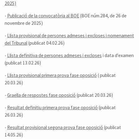
2025)
-
Publicació de la convocatòria al BOE
(BOE núm.284, de 26 de
novembre de 2025)
-
Llista provisional de persones admeses i excloses i nomenament
del Tribunal
(publicat 04.02.26)
-
Llista definitiva de persones admeses i excloses
i data d'examen
(publicat 13.02.26)
-
Llista provisional primera prova fase oposició
( publicat
20.03.26)
-
Graella de respostes fase oposició
(publicat 20.03.26)
-
Resultat definitiu primera prova fase oposició
(publicat
26.03.26)
-
Resultat provisional segona prova fase oposició
(publicat
14.05.26)