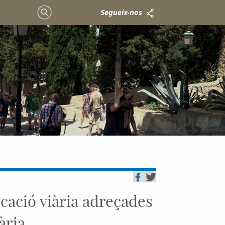
Segueix-nos
cació viària adreçades
ària