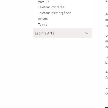
Agenda
Telèfons d'interès
Telèfons d'emergència
A
Avisos
m
Teatre
e
Estima Artà
L
m
c
L
b
A
S
L
c