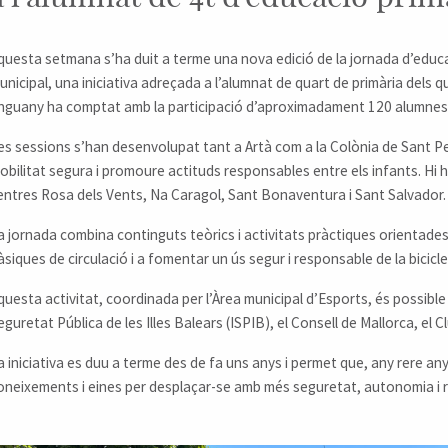
questa setmana s’ha duit a terme una nova edició de la jornada d’educac
unicipal, una iniciativa adreçada a l’alumnat de quart de primària dels q
nguany ha comptat amb la participació d’aproximadament 120 alumnes
es sessions s’han desenvolupat tant a Artà com a la Colònia de Sant Pe
obilitat segura i promoure actituds responsables entre els infants. Hi h
entres Rosa dels Vents, Na Caragol, Sant Bonaventura i Sant Salvador.
a jornada combina continguts teòrics i activitats pràctiques orientade
àsiques de circulació i a fomentar un ús segur i responsable de la bicicle
questa activitat, coordinada per l’Àrea municipal d’Esports, és possible g
eguretat Pública de les Illes Balears (ISPIB), el Consell de Mallorca, el Cl
a iniciativa es duu a terme des de fa uns anys i permet que, any rere any,
oneixements i eines per desplaçar-se amb més seguretat, autonomia i r