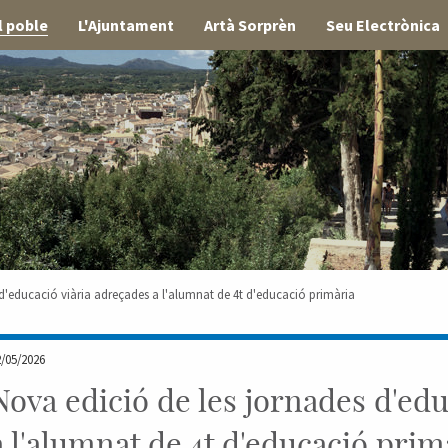
l poble
L'Ajuntament
Artà Sorprèn
Seu Electrònica
 d'educació viària adreçades a l'alumnat de 4t d'educació primària
2/05/2026
Nova edició de les jornades d'edu
a l'alumnat de 4t d'educació prim