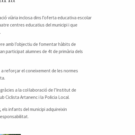
ió viària inclosa dins l’oferta educativa escolar
uatre centres educatius del municipi i que
.
re amb l’objectiu de fomentar hàbits de
an participat alumnes de 4t de primària dels
s a reforçar el coneixement de les normes
ta.
ràcies a la col·laboració de l’Institut de
ub Ciclista Artanenc i la Policia Local.
 els infants del municipi adquireixin
esponsabilitat.