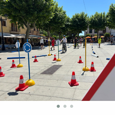
prev
next