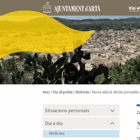
Viu e
Inici /
Viu el poble
/ Noticies
/ Nova edició de les jornades
Situacions personals
2
Dia a dia
Notícies